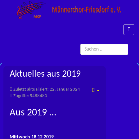
Such
...
Aktuelles aus 2019
Zuletzt aktualisiert: 22. Januar 2024
Empty
Zugriffe: 5488480
Aus 2019 ...
Mittwoch 18.12.2019