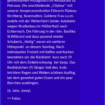
gemeinsamen Mittagstisch im Restaurant Le
Petrusse. Die anschließende „Citytour“ mit
unserer temperamentvollen Führerin Plateau
Kirchberg, Kasematten, Goldene Frau u.v.m.
endete mit der Weiterfahrt (leider Autobahn
wegen Straßenbau im Müllerthal) nach
Echternach. Die Führung in der röm. Basilika
St.Wilbrord und dazu passend wieder
Schuberts „Heilig“ waren ein weiterer
Höhepunkt an diesem Sonntag. Nach
individueller Freizeit mit Kaffee und Kuchen
beendeten wir die Rückfahrt kurz nach 19
Uhr mit dem Einkehrschwung bei Sanja. Das
Resthäufchen (9) Sänger ließ den, trotz
leichtem Regen und Wolken schönen Ausflug,
bei dem gewohnt guten Essen und ein paar
Bierchen ausklingen.
(A. John, Jonny)
=> Fotos: