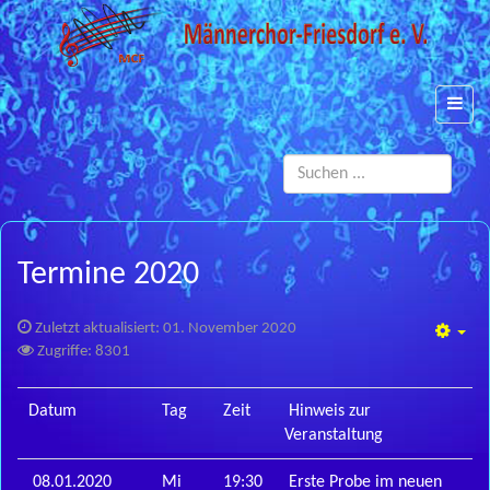
Such
...
Termine 2020
Zuletzt aktualisiert: 01. November 2020
Emp
Zugriffe: 8301
Datum
Tag
Zeit
Hinweis zur
Veranstaltung
08.01.2020
Mi
19:30
Erste Probe im neuen