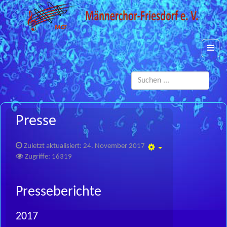
Such
...
Presse
Zuletzt aktualisiert: 24. November 2017
Empty
Zugriffe: 16319
Presseberichte
2017