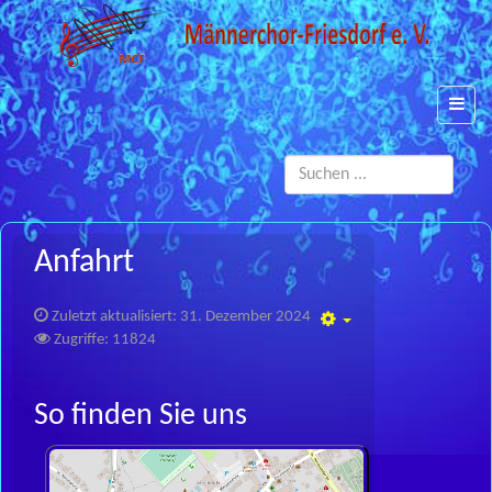
Such
...
Anfahrt
Zuletzt aktualisiert: 31. Dezember 2024
Empty
Zugriffe: 11824
So finden Sie uns