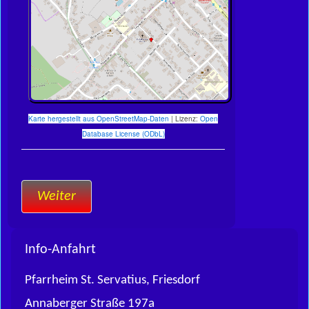
Karte hergestellt aus OpenStreetMap-Daten
| Lizenz:
Open
Database License (ODbL)
Weiter
Info-Anfahrt
Pfarrheim St. Servatius, Friesdorf
Annaberger Straße 197a