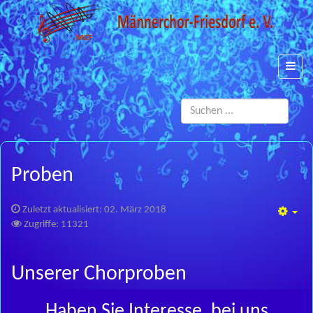
Such
...
Proben
Zuletzt aktualisiert: 02. März 2018
Emp
Zugriffe: 11321
Unserer Chorproben
Haben Sie Interesse, bei uns